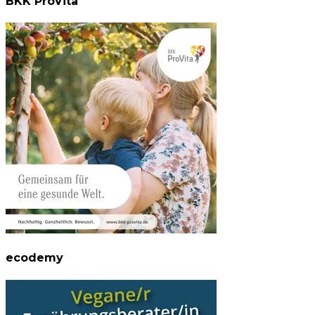
BKK ProVita
ecodemy