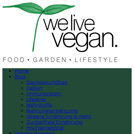
Home
Blog
Darmgesundheit
Fasten
Immunsystem
Lifestyle
Nährstoffe
Nahrungsergänzung
Vegane Ernährung & mehr
Zuckerfreie Ernährung
Hochsensibilität
Vegane Rezepte