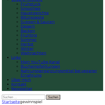
Frühstück
Smoothies
Hauptgerichte
Blitzrezepte
Suppen & Saucen
Dessert
Backen
Frühling
Sommer
Herbst
Winter
Weihnachten
Links
Mein YouTube Kanal
Buchempfehlungen
Nahrungsergänzungsmittel bei veganer
Ernährung
Über mich
Kontakt
Newsletter
Suchen
nach:
Startseite
gewinnspiel