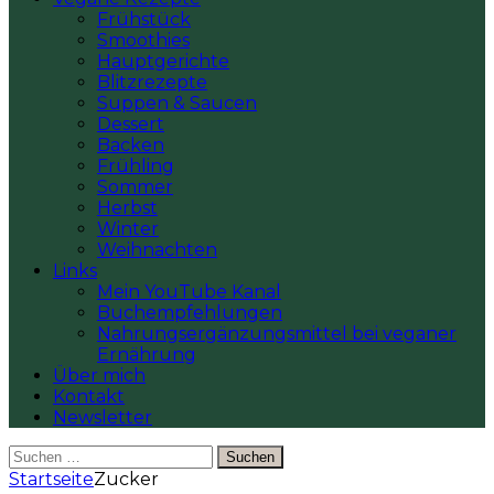
Frühstück
Smoothies
Hauptgerichte
Blitzrezepte
Suppen & Saucen
Dessert
Backen
Frühling
Sommer
Herbst
Winter
Weihnachten
Links
Mein YouTube Kanal
Buchempfehlungen
Nahrungsergänzungsmittel bei veganer
Ernährung
Über mich
Kontakt
Newsletter
Suchen
nach:
Startseite
Zucker