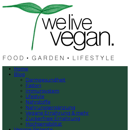
Home
Blog
Darmgesundheit
Fasten
Immunsystem
Lifestyle
Nährstoffe
Nahrungsergänzung
Vegane Ernährung & mehr
Zuckerfreie Ernährung
Hochsensibilität
Vegane Rezepte