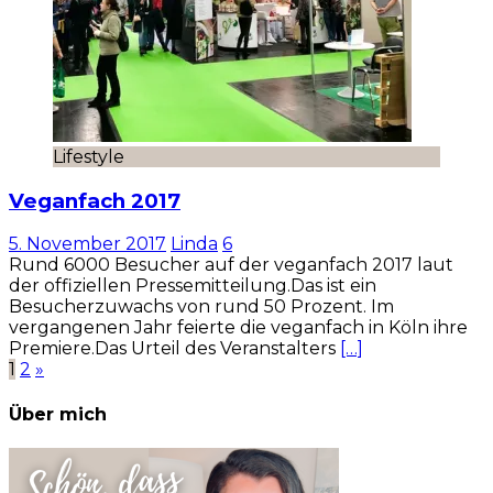
Lifestyle
Veganfach 2017
5. November 2017
Linda
6
Rund 6000 Besucher auf der veganfach 2017 laut
der offiziellen Pressemitteilung.Das ist ein
Besucherzuwachs von rund 50 Prozent. Im
vergangenen Jahr feierte die veganfach in Köln ihre
Premiere.Das Urteil des Veranstalters
[…]
Seitennummerierung
1
2
»
der
Über mich
Beiträge