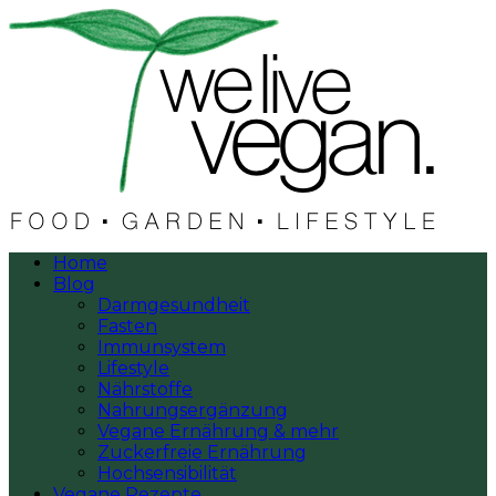
Home
Blog
Darmgesundheit
Fasten
Immunsystem
Lifestyle
Nährstoffe
Nahrungsergänzung
Vegane Ernährung & mehr
Zuckerfreie Ernährung
Hochsensibilität
Vegane Rezepte