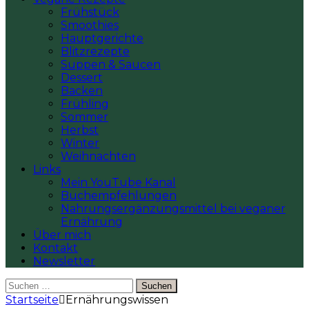
Frühstück
Smoothies
Hauptgerichte
Blitzrezepte
Suppen & Saucen
Dessert
Backen
Frühling
Sommer
Herbst
Winter
Weihnachten
Links
Mein YouTube Kanal
Buchempfehlungen
Nahrungsergänzungsmittel bei veganer
Ernährung
Über mich
Kontakt
Newsletter
Suchen
nach:
Startseite
Ernährungswissen