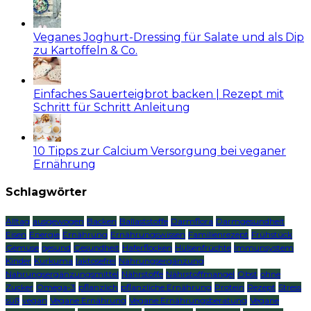
Veganes Joghurt-Dressing für Salate und als Dip
zu Kartoffeln & Co.
Einfaches Sauerteigbrot backen | Rezept mit
Schritt für Schritt Anleitung
10 Tipps zur Calcium Versorgung bei veganer
Ernährung
Schlagwörter
Alltag
ausgewogen
Backen
Ballaststoffe
Darmflora
Darmgesundheit
Eisen
Energie
Ernährung
Ernährungswissen
Familienrezept
Frühstück
Gemüse
gesund
Gesundheit
Haferflocken
Hülsenfrüchte
Immunsystem
Kinder
Kurkuma
laktosefrei
Nahrungsergänzung
Nahrungsergänzungsmittel
Nährstoffe
Nährstoffmangel
Obst
ohne
Zucker
Omega-3
pflanzlich
pflanzliche Ernährung
Protein
Rezept
Stress
süß
vegan
Vegane Ernährung
Vegane Ernährungsberatung
Vegane