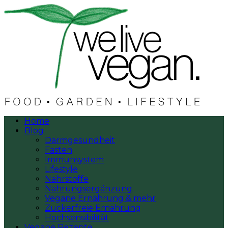
Home
Blog
Darmgesundheit
Fasten
Immunsystem
Lifestyle
Nährstoffe
Nahrungsergänzung
Vegane Ernährung & mehr
Zuckerfreie Ernährung
Hochsensibilität
Vegane Rezepte