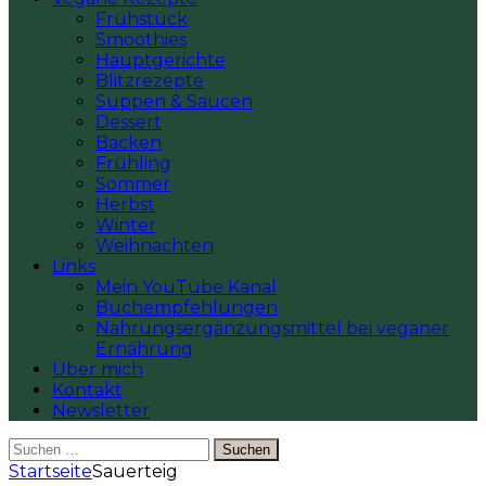
Frühstück
Smoothies
Hauptgerichte
Blitzrezepte
Suppen & Saucen
Dessert
Backen
Frühling
Sommer
Herbst
Winter
Weihnachten
Links
Mein YouTube Kanal
Buchempfehlungen
Nahrungsergänzungsmittel bei veganer
Ernährung
Über mich
Kontakt
Newsletter
Suchen
nach:
Startseite
Sauerteig