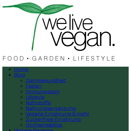
Home
Blog
Darmgesundheit
Fasten
Immunsystem
Lifestyle
Nährstoffe
Nahrungsergänzung
Vegane Ernährung & mehr
Zuckerfreie Ernährung
Hochsensibilität
Vegane Rezepte