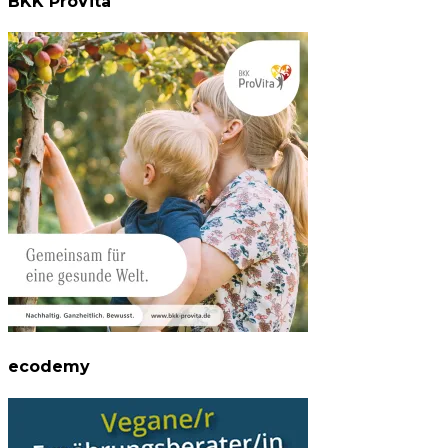
BKK ProVita
ecodemy