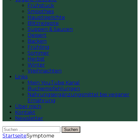
Frühstück
Smoothies
Hauptgerichte
Blitzrezepte
Suppen & Saucen
Dessert
Backen
Frühling
Sommer
Herbst
Winter
Weihnachten
Links
Mein YouTube Kanal
Buchempfehlungen
Nahrungsergänzungsmittel bei veganer
Ernährung
Über mich
Kontakt
Newsletter
Suchen
nach:
Startseite
Symptome