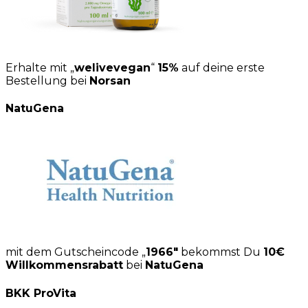
Erhalte mit „
welivevegan
“
15%
auf deine erste
Bestellung bei
Norsan
NatuGena
mit dem Gutscheincode „
1966″
bekommst Du
10€
Willkommensrabatt
bei
NatuGena
BKK ProVita