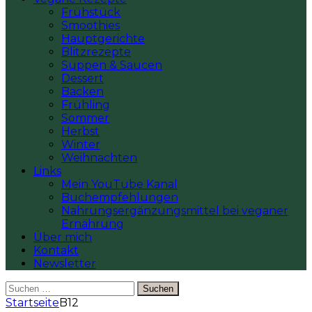
Frühstück
Smoothies
Hauptgerichte
Blitzrezepte
Suppen & Saucen
Dessert
Backen
Frühling
Sommer
Herbst
Winter
Weihnachten
Links
Mein YouTube Kanal
Buchempfehlungen
Nahrungsergänzungsmittel bei veganer
Ernährung
Über mich
Kontakt
Newsletter
Suchen
nach:
Startseite
B12