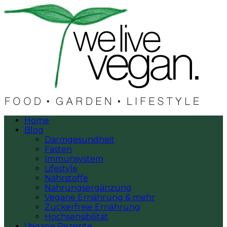
Home
Blog
Darmgesundheit
Fasten
Immunsystem
Lifestyle
Nährstoffe
Nahrungsergänzung
Vegane Ernährung & mehr
Zuckerfreie Ernährung
Hochsensibilität
Vegane Rezepte