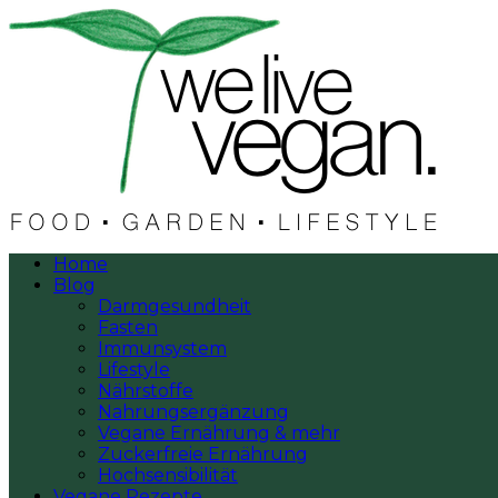
Home
Blog
Darmgesundheit
Fasten
Immunsystem
Lifestyle
Nährstoffe
Nahrungsergänzung
Vegane Ernährung & mehr
Zuckerfreie Ernährung
Hochsensibilität
Vegane Rezepte