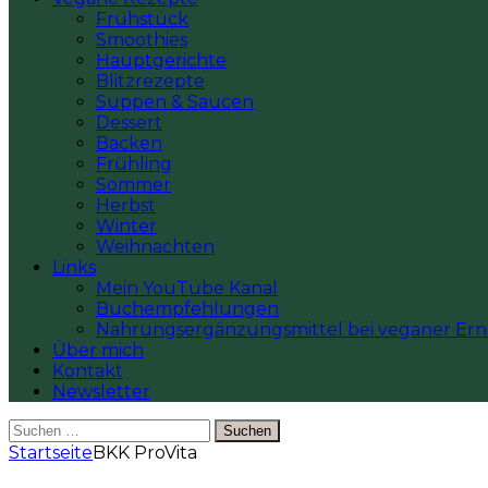
Frühstück
Smoothies
Hauptgerichte
Blitzrezepte
Suppen & Saucen
Dessert
Backen
Frühling
Sommer
Herbst
Winter
Weihnachten
Links
Mein YouTube Kanal
Buchempfehlungen
Nahrungsergänzungsmittel bei veganer Er
Über mich
Kontakt
Newsletter
Suchen
nach:
Startseite
BKK ProVita