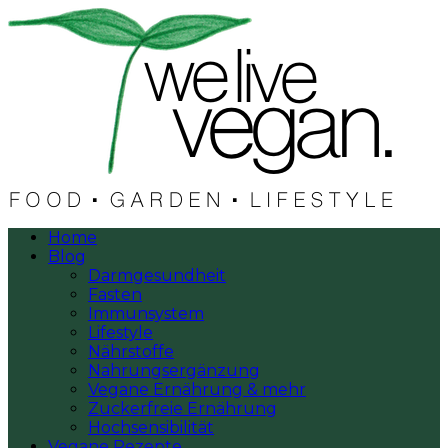
Home
Blog
Darmgesundheit
Fasten
Immunsystem
Lifestyle
Nährstoffe
Nahrungsergänzung
Vegane Ernährung & mehr
Zuckerfreie Ernährung
Hochsensibilität
Vegane Rezepte