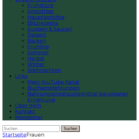
Frühstück
Smoothies
Hauptgerichte
Blitzrezepte
Suppen & Saucen
Dessert
Backen
Frühling
Sommer
Herbst
Winter
Weihnachten
Links
Mein YouTube Kanal
Buchempfehlungen
Nahrungsergänzungsmittel bei veganer
Ernährung
Über mich
Kontakt
Newsletter
Suchen
nach:
Startseite
Frauen