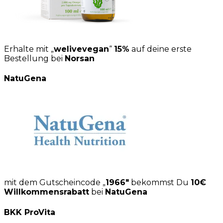
Erhalte mit „
welivevegan
“
15%
auf deine erste
Bestellung bei
Norsan
NatuGena
mit dem Gutscheincode „
1966″
bekommst Du
10€
Willkommensrabatt
bei
NatuGena
BKK ProVita