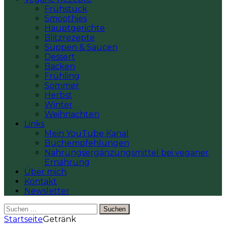
Frühstück
Smoothies
Hauptgerichte
Blitzrezepte
Suppen & Saucen
Dessert
Backen
Frühling
Sommer
Herbst
Winter
Weihnachten
Links
Mein YouTube Kanal
Buchempfehlungen
Nahrungsergänzungsmittel bei veganer
Ernährung
Über mich
Kontakt
Newsletter
Suchen
nach:
Startseite
Getränk