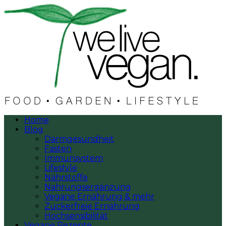
Home
Blog
Darmgesundheit
Fasten
Immunsystem
Lifestyle
Nährstoffe
Nahrungsergänzung
Vegane Ernährung & mehr
Zuckerfreie Ernährung
Hochsensibilität
Vegane Rezepte