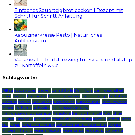
Einfaches Sauerteigbrot backen | Rezept mit
Schritt für Schritt Anleitung
Kapuzinerkresse Pesto | Natürliches
Antibiotikum
Veganes Joghurt-Dressing für Salate und als Dip
zu Kartoffeln & Co.
Schlagwörter
Alltag
ausgewogen
Backen
Ballaststoffe
Darmflora
Darmgesundheit
Eisen
Energie
Ernährung
Ernährungswissen
Familienrezept
Frühstück
Gemüse
gesund
Gesundheit
Haferflocken
Hülsenfrüchte
Immunsystem
Kinder
Kurkuma
laktosefrei
Nahrungsergänzung
Nahrungsergänzungsmittel
Nährstoffe
Nährstoffmangel
Obst
ohne
Zucker
Omega-3
pflanzlich
pflanzliche Ernährung
Protein
Rezept
Stress
süß
vegan
Vegane Ernährung
Vegane Ernährungsberatung
Vegane
Kinderernährung
Vegane Rezepte
Veganismus
Verdauung
vollwertig