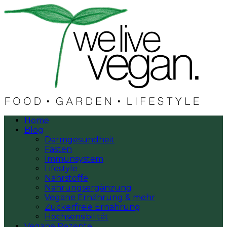
Home
Blog
Darmgesundheit
Fasten
Immunsystem
Lifestyle
Nährstoffe
Nahrungsergänzung
Vegane Ernährung & mehr
Zuckerfreie Ernährung
Hochsensibilität
Vegane Rezepte