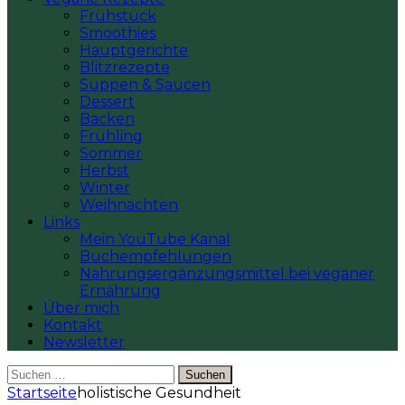
Frühstück
Smoothies
Hauptgerichte
Blitzrezepte
Suppen & Saucen
Dessert
Backen
Frühling
Sommer
Herbst
Winter
Weihnachten
Links
Mein YouTube Kanal
Buchempfehlungen
Nahrungsergänzungsmittel bei veganer
Ernährung
Über mich
Kontakt
Newsletter
Suchen
nach:
Startseite
holistische Gesundheit