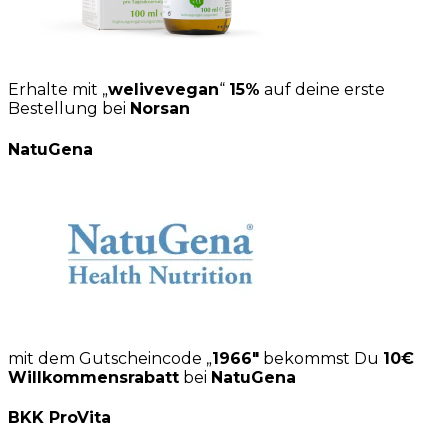
Erhalte mit „
welivevegan
“
15%
auf deine erste
Bestellung bei
Norsan
NatuGena
mit dem Gutscheincode „
1966″
bekommst Du
10€
Willkommensrabatt
bei
NatuGena
BKK ProVita