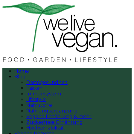
Home
Blog
Darmgesundheit
Fasten
Immunsystem
Lifestyle
Nährstoffe
Nahrungsergänzung
Vegane Ernährung & mehr
Zuckerfreie Ernährung
Hochsensibilität
Vegane Rezepte