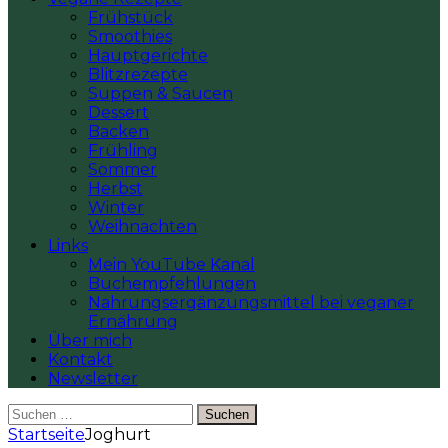
Frühstück
Smoothies
Hauptgerichte
Blitzrezepte
Suppen & Saucen
Dessert
Backen
Frühling
Sommer
Herbst
Winter
Weihnachten
Links
Mein YouTube Kanal
Buchempfehlungen
Nahrungsergänzungsmittel bei veganer
Ernährung
Über mich
Kontakt
Newsletter
Suchen
nach:
Startseite
Joghurt