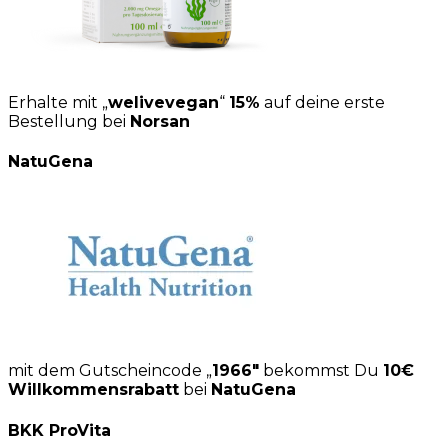
Erhalte mit „
welivevegan
“
15%
auf deine erste
Bestellung bei
Norsan
NatuGena
mit dem Gutscheincode „
1966″
bekommst Du
10€
Willkommensrabatt
bei
NatuGena
BKK ProVita