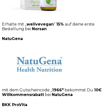
Erhalte mit „
welivevegan
“
15%
auf deine erste
Bestellung bei
Norsan
NatuGena
mit dem Gutscheincode „
1966″
bekommst Du
10€
Willkommensrabatt
bei
NatuGena
BKK ProVita