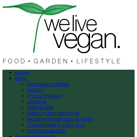
Home
Blog
Darmgesundheit
Fasten
Immunsystem
Lifestyle
Nährstoffe
Nahrungsergänzung
Vegane Ernährung & mehr
Zuckerfreie Ernährung
Hochsensibilität
Vegane Rezepte