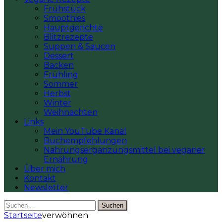
Frühstück
Smoothies
Hauptgerichte
Blitzrezepte
Suppen & Saucen
Dessert
Backen
Frühling
Sommer
Herbst
Winter
Weihnachten
Links
Mein YouTube Kanal
Buchempfehlungen
Nahrungsergänzungsmittel bei veganer
Ernährung
Über mich
Kontakt
Newsletter
Suchen
nach:
Startseite
verwöhnen