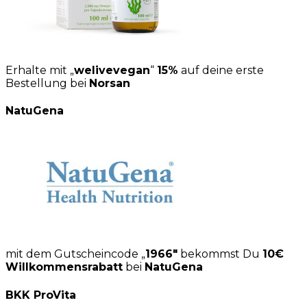
Erhalte mit „
welivevegan
“
15%
auf deine erste
Bestellung bei
Norsan
NatuGena
mit dem Gutscheincode „
1966″
bekommst Du
10€
Willkommensrabatt
bei
NatuGena
BKK ProVita