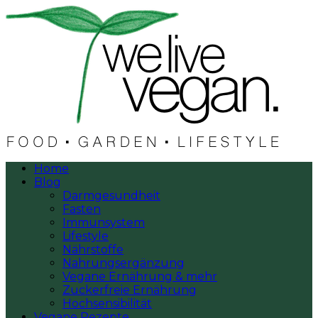
Home
Blog
Darmgesundheit
Fasten
Immunsystem
Lifestyle
Nährstoffe
Nahrungsergänzung
Vegane Ernährung & mehr
Zuckerfreie Ernährung
Hochsensibilität
Vegane Rezepte