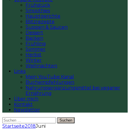
Frühstück
Smoothies
Hauptgerichte
Blitzrezepte
Suppen & Saucen
Dessert
Backen
Frühling
Sommer
Herbst
Winter
Weihnachten
Links
Mein YouTube Kanal
Buchempfehlungen
Nahrungsergänzungsmittel bei veganer
Ernährung
Über mich
Kontakt
Newsletter
Suchen
nach:
Startseite
2018
Juni