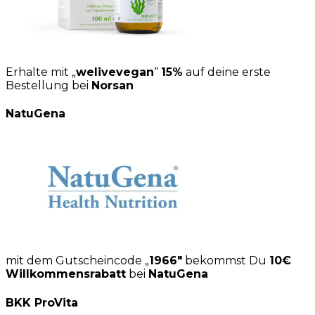
Erhalte mit „
welivevegan
“
15%
auf deine erste
Bestellung bei
Norsan
NatuGena
mit dem Gutscheincode „
1966″
bekommst Du
10€
Willkommensrabatt
bei
NatuGena
BKK ProVita