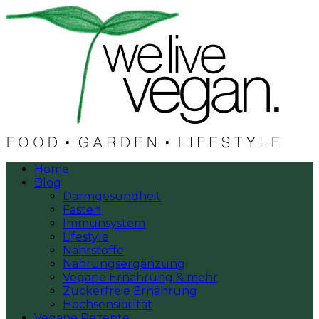
Home
Blog
Darmgesundheit
Fasten
Immunsystem
Lifestyle
Nährstoffe
Nahrungsergänzung
Vegane Ernährung & mehr
Zuckerfreie Ernährung
Hochsensibilität
Vegane Rezepte