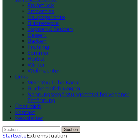
Frühstück
Smoothies
Hauptgerichte
Blitzrezepte
Suppen & Saucen
Dessert
Backen
Frühling
Sommer
Herbst
Winter
Weihnachten
Links
Mein YouTube Kanal
Buchempfehlungen
Nahrungsergänzungsmittel bei veganer
Ernährung
Über mich
Kontakt
Newsletter
Suchen
nach:
Startseite
Extremsituation