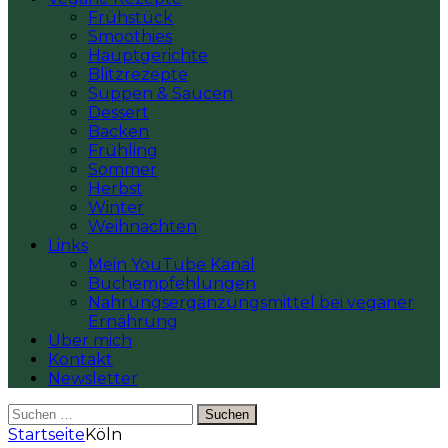
Frühstück
Smoothies
Hauptgerichte
Blitzrezepte
Suppen & Saucen
Dessert
Backen
Frühling
Sommer
Herbst
Winter
Weihnachten
Links
Mein YouTube Kanal
Buchempfehlungen
Nahrungsergänzungsmittel bei veganer
Ernährung
Über mich
Kontakt
Newsletter
Suchen
nach:
Startseite
Köln