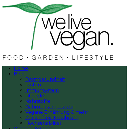
Home
Blog
Darmgesundheit
Fasten
Immunsystem
Lifestyle
Nährstoffe
Nahrungsergänzung
Vegane Ernährung & mehr
Zuckerfreie Ernährung
Hochsensibilität
Vegane Rezepte