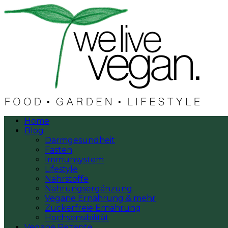
Home
Blog
Darmgesundheit
Fasten
Immunsystem
Lifestyle
Nährstoffe
Nahrungsergänzung
Vegane Ernährung & mehr
Zuckerfreie Ernährung
Hochsensibilität
Vegane Rezepte