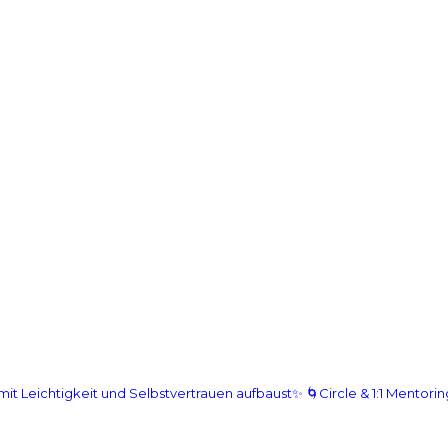
 mit Leichtigkeit und Selbstvertrauen aufbaust✨
🌀Circle & 1:1 Mentor