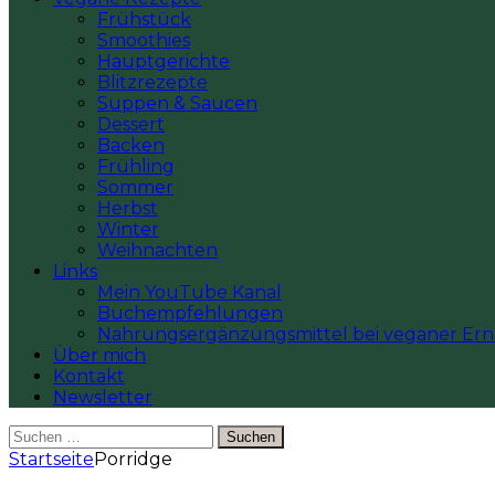
Frühstück
Smoothies
Hauptgerichte
Blitzrezepte
Suppen & Saucen
Dessert
Backen
Frühling
Sommer
Herbst
Winter
Weihnachten
Links
Mein YouTube Kanal
Buchempfehlungen
Nahrungsergänzungsmittel bei veganer Er
Über mich
Kontakt
Newsletter
Suchen
nach:
Startseite
Porridge