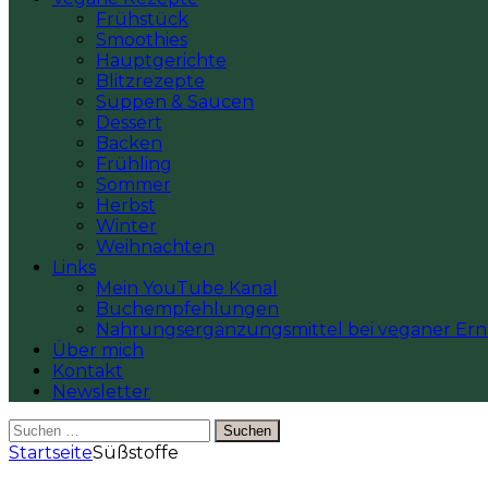
Frühstück
Smoothies
Hauptgerichte
Blitzrezepte
Suppen & Saucen
Dessert
Backen
Frühling
Sommer
Herbst
Winter
Weihnachten
Links
Mein YouTube Kanal
Buchempfehlungen
Nahrungsergänzungsmittel bei veganer Er
Über mich
Kontakt
Newsletter
Suchen
nach:
Startseite
Süßstoffe