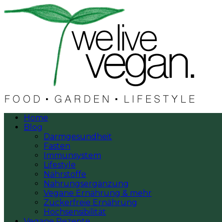
Home
Blog
Darmgesundheit
Fasten
Immunsystem
Lifestyle
Nährstoffe
Nahrungsergänzung
Vegane Ernährung & mehr
Zuckerfreie Ernährung
Hochsensibilität
Vegane Rezepte