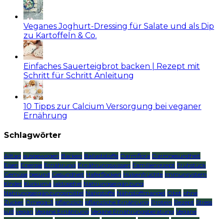
Veganes Joghurt-Dressing für Salate und als Dip
zu Kartoffeln & Co.
Einfaches Sauerteigbrot backen | Rezept mit
Schritt für Schritt Anleitung
10 Tipps zur Calcium Versorgung bei veganer
Ernährung
Schlagwörter
Alltag
ausgewogen
Backen
Ballaststoffe
Darmflora
Darmgesundheit
Eisen
Energie
Ernährung
Ernährungswissen
Familienrezept
Frühstück
Gemüse
gesund
Gesundheit
Haferflocken
Hülsenfrüchte
Immunsystem
Kinder
Kurkuma
laktosefrei
Nahrungsergänzung
Nahrungsergänzungsmittel
Nährstoffe
Nährstoffmangel
Obst
ohne
Zucker
Omega-3
pflanzlich
pflanzliche Ernährung
Protein
Rezept
Stress
süß
vegan
Vegane Ernährung
Vegane Ernährungsberatung
Vegane