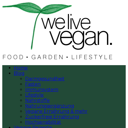
Home
Blog
Darmgesundheit
Fasten
Immunsystem
Lifestyle
Nährstoffe
Nahrungsergänzung
Vegane Ernährung & mehr
Zuckerfreie Ernährung
Hochsensibilität
Vegane Rezepte