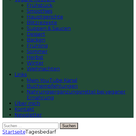
Frühstück
Smoothies
Hauptgerichte
Blitzrezepte
Suppen & Saucen
Dessert
Backen
Frühling
Sommer
Herbst
Winter
Weihnachten
Links
Mein YouTube Kanal
Buchempfehlungen
Nahrungsergänzungsmittel bei veganer
Ernährung
Über mich
Kontakt
Newsletter
Suchen
nach:
Startseite
Tagesbedarf