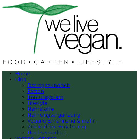
Home
Blog
Darmgesundheit
Fasten
Immunsystem
Lifestyle
Nährstoffe
Nahrungsergänzung
Vegane Ernährung & mehr
Zuckerfreie Ernährung
Hochsensibilität
Vegane Rezepte