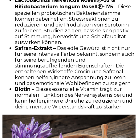
Lactobacillus helveticus Rosell
Ⓡ
-52 &
Bifidobacterium longum Rosell
Ⓡ
-175
– Diese
speziellen probiotischen Bakterienstämme
können dabei helfen, Stressreaktionen zu
reduzieren und die Produktion von Serotonin
zu fördern. Studien zeigen, dass sie sich positiv
auf Stimmung, Nervosität und Schlafqualität
auswirken können.
Safran-Extrakt
– Das edle Gewürz ist nicht nur
für seine intensive Farbe bekannt, sondern auch
für seine beruhigenden und
stimmungsaufhellenden Eigenschaften. Die
enthaltenen Wirkstoffe Crocin und Safranal
können helfen, innere Anspannung zu lösen
und das emotionale Wohlbefinden zu steigern.
Biotin
– Dieses essenzielle Vitamin trägt zur
normalen Funktion des Nervensystems bei und
kann helfen, innere Unruhe zu reduzieren und
deine mentale Widerstandskraft zu stärken.