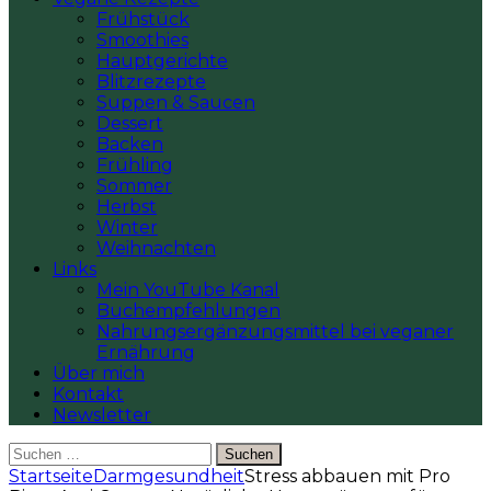
Frühstück
Smoothies
Hauptgerichte
Blitzrezepte
Suppen & Saucen
Dessert
Backen
Frühling
Sommer
Herbst
Winter
Weihnachten
Links
Mein YouTube Kanal
Buchempfehlungen
Nahrungsergänzungsmittel bei veganer
Ernährung
Über mich
Kontakt
Newsletter
Suchen
nach:
Startseite
Darmgesundheit
Stress abbauen mit Pro