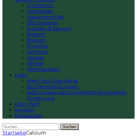
Frühstück
Smoothies
Hauptgerichte
Blitzrezepte
Suppen & Saucen
Dessert
Backen
Frühling
Sommer
Herbst
Winter
Weihnachten
Links
Mein YouTube Kanal
Buchempfehlungen
Nahrungsergänzungsmittel bei veganer
Ernährung
Über mich
Kontakt
Newsletter
Suchen
nach:
Startseite
Calcium