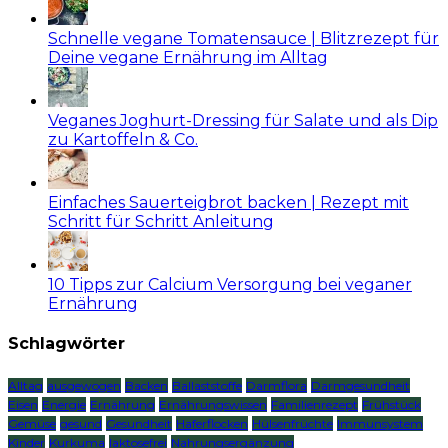
Schnelle vegane Tomatensauce | Blitzrezept für
Deine vegane Ernährung im Alltag
Veganes Joghurt-Dressing für Salate und als Dip
zu Kartoffeln & Co.
Einfaches Sauerteigbrot backen | Rezept mit
Schritt für Schritt Anleitung
10 Tipps zur Calcium Versorgung bei veganer
Ernährung
Schlagwörter
Alltag
ausgewogen
Backen
Ballaststoffe
Darmflora
Darmgesundheit
Eisen
Energie
Ernährung
Ernährungswissen
Familienrezept
Frühstück
Gemüse
gesund
Gesundheit
Haferflocken
Hülsenfrüchte
Immunsystem
Kinder
Kurkuma
laktosefrei
Nahrungsergänzung