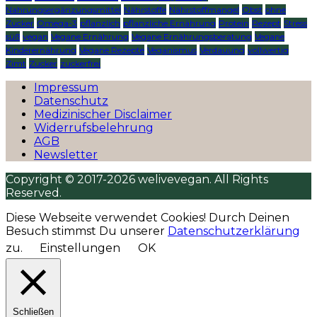
Nahrungsergänzungsmittel
Nährstoffe
Nährstoffmangel
Obst
ohne
Zucker
Omega-3
pflanzlich
pflanzliche Ernährung
Protein
Rezept
Stress
süß
vegan
Vegane Ernährung
Vegane Ernährungsberatung
Vegane
Kinderernährung
Vegane Rezepte
Veganismus
Verdauung
vollwertig
Zimt
Zucker
zuckerfrei
Impressum
Datenschutz
Medizinischer Disclaimer
Widerrufsbelehrung
AGB
Newsletter
Copyright © 2017-2026 welivevegan. All Rights
Reserved.
Diese Webseite verwendet Cookies! Durch Deinen
Besuch stimmst Du unserer
Datenschutzerklärung
zu.
Einstellungen
OK
Schließen