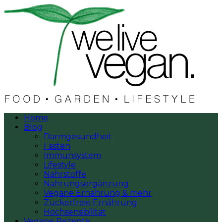
Home
Blog
Darmgesundheit
Fasten
Immunsystem
Lifestyle
Nährstoffe
Nahrungsergänzung
Vegane Ernährung & mehr
Zuckerfreie Ernährung
Hochsensibilität
Vegane Rezepte