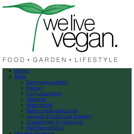
Home
Blog
Darmgesundheit
Fasten
Immunsystem
Lifestyle
Nährstoffe
Nahrungsergänzung
Vegane Ernährung & mehr
Zuckerfreie Ernährung
Hochsensibilität
Vegane Rezepte