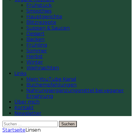
Frühstück
Smoothies
Hauptgerichte
Blitzrezepte
Suppen & Saucen
Dessert
Backen
Frühling
Sommer
Herbst
Winter
Weihnachten
Links
Mein YouTube Kanal
Buchempfehlungen
Nahrungsergänzungsmittel bei veganer
Ernährung
Über mich
Kontakt
Newsletter
Suchen
nach:
Startseite
Linsen